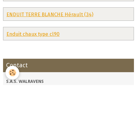
ENDUIT TERRE BLANCHE Hérault (34)
Enduit chaux type cl90
Contact
S.A.S. WALRAVENS
2, Place des Adouzes Hameau de Castelsec
34320 Roquessels
Téléphone : 06 89 82 59 61
Email : quentin.walravens@gmail.com
Formulaire de contact