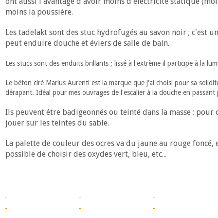
ont aussi l'avantage d'avoir moins d'éléctricité statique (mo
moins la poussière.
Les tadelakt sont des stuc hydrofugés au savon noir ; c'est 
peut enduire douche et éviers de salle de bain.
Les stucs sont des enduits brillants ; lissé à l'extrème il participe à la l
Le béton ciré Marius Aurenti est la marque que j'ai choisi pour sa solid
dérapant. Idéal pour mes ouvrages de l'escalier à la douche en passant pa
Ils peuvent étre badigeonnés ou teinté dans la masse ; pour c
jouer sur les teintes du sable.
La palette de couleur des ocres va du jaune au rouge foncé, e
possible de choisir des oxydes vert, bleu, etc...