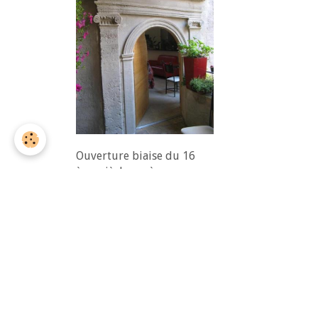
Ouverture biaise du 16
ème siècle après
restauration.
Partager
Facebook
Twitter
Email