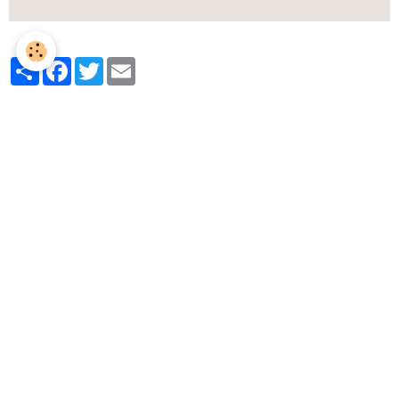
Partager
Facebook
Twitter
Email
Contact
S.A.S. WALRAVENS
2, Place des Adouzes Hameau de Castelsec
34320 Roquessels
Téléphone : 06 89 82 59 61
Email : quentin.walravens@gmail.com
Formulaire de contact